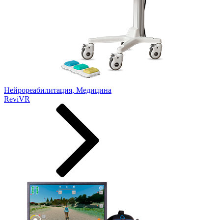
Нейрореабилитация, Медицина
ReviVR