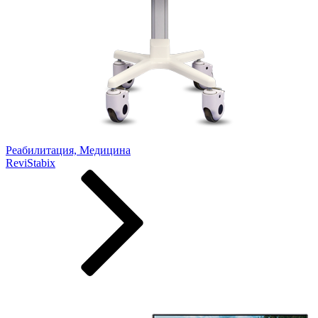
Реабилитация, Медицина
ReviStabix