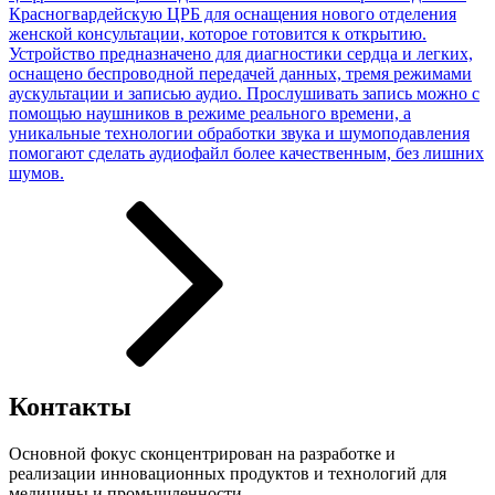
Красногвардейскую ЦРБ для оснащения нового отделения
женской консультации, которое готовится к открытию.
Устройство предназначено для диагностики сердца и легких,
оснащено беспроводной передачей данных, тремя режимами
аускультации и записью аудио. Прослушивать запись можно с
помощью наушников в режиме реального времени, а
уникальные технологии обработки звука и шумоподавления
помогают сделать аудиофайл более качественным, без лишних
шумов.
Контакты
Основной фокус сконцентрирован на разработке и
реализации инновационных продуктов и технологий для
медицины и промышленности.