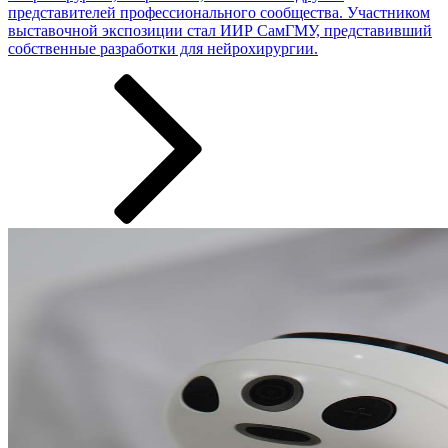
представителей профессионального сообщества. Участником
выставочной экспозиции стал ИИР СамГМУ, представивший
собственные разработки ­­­для нейрохирургии.