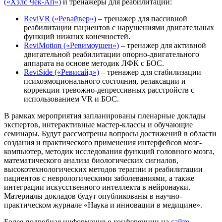
(«Хэлс Чек-Ап»)
и тренажеры для реабилитации:
ReviVR («Ревайвер»)
– тренажер для пассивной
реабилитации пациентов с нарушениями двигательных
функций нижних конечностей.
ReviMotion («Ревимоушен»)
– тренажер для активной
двигательной реабилитации опорно-двигательного
аппарата на основе методик ЛФК с БОС.
ReviSide («Ревисайд»)
– тренажер для стабилизации
психоэмоционального состояния, релаксации и
коррекции тревожно-депрессивных расстройств с
использованием VR и БОС.
В рамках мероприятия запланированы пленарные доклады
экспертов, интерактивные мастер-классы и обучающие
семинары. Будут рассмотрены вопросы достижений в области
создания и практического применения интерфейсов мозг-
компьютер, методик исследования функций головного мозга,
математического анализа биологических сигналов,
высокотехнологических методов терапии и реабилитации
пациентов с неврологическими заболеваниями, а также
интеграции искусственного интеллекта в нейронауки.
Материалы докладов будут опубликованы в научно-
практическом журнале «Наука и инновации в медицине».
Более подробная информация о конференции на
сайте
.