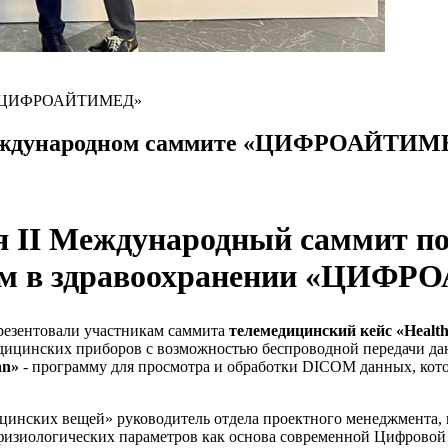
те «ЦИФРОАЙТИМЕД»
Международном саммите «ЦИФРОАЙТИМ
ся II Международный саммит п
ям в здравоохранении «ЦИФ
езентовали участникам саммита
телемедицинский кейс «Health
едицинских приборов с возможностью беспроводной передачи д
an»
- программу для просмотра и обработки DICOM данных, кото
дицинских вещей» руководитель отдела проектного менеджмент
физиологических параметров как основа современной Цифровой