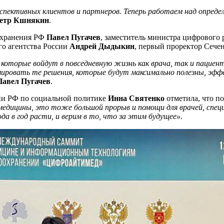
спективных клиентов и партнеров. Теперь работаем над опреде
етр Кшнякин
.
оохранения РФ
Павел Пугачев
, заместитель министра цифрового
го агентства России
Андрей Дыдыкин
, первый проректор Сече
которые войдут в повседневную жизнь как врача, так и пациен
ровать те решения, которые будут максимально полезны, эффе
Павел Пугачев
.
ции РФ по социальной политике
Инна Святенко
отметила, что п
медицины, это тоже большой прорыв и помощи для врачей, специ
а в год расти, и верим в то, что за этим будущее».