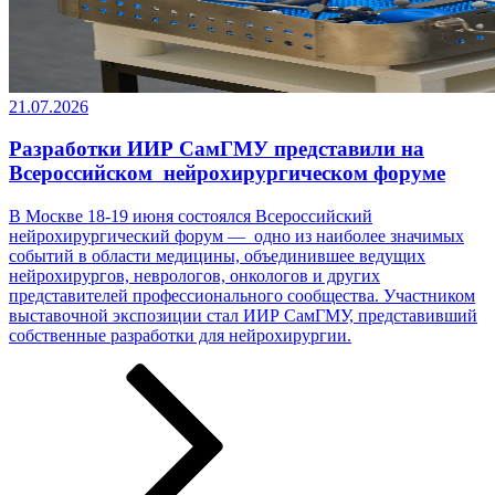
21.07.2026
Разработки ИИР СамГМУ представили на
Всероссийском нейрохирургическом форуме
В Москве 18-19 июня состоялся Всероссийский
нейрохирургический форум — одно из наиболее значимых
событий в области медицины, объединившее ведущих
нейрохирургов, неврологов, онкологов и других
представителей профессионального сообщества. Участником
выставочной экспозиции стал ИИР СамГМУ, представивший
собственные разработки ­­­для нейрохирургии.