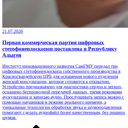
21.07.2026
Первая коммерческая партия цифровых
стетофонендоскопов поставлена в Республику
Адыгея
Институт инновационного развития СамГМУ передал три
цифровых стетофонендоскопа собственного производства в
Красногвардейскую ЦРБ для оснащения нового отделения
женской консультации, которое готовится к открытию.
Устройство предназначено для диагностики сердца и легких,
оснащено беспроводной передачей данных, тремя режимами
аускультации и записью аудио. Прослушивать запись можно с
помощью наушников в режиме реального времени, а
уникальные технологии обработки звука и шумоподавления
помогают сделать аудиофайл более качественным, без лишних
шумов.