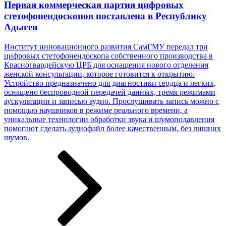
Первая коммерческая партия цифровых
стетофонендоскопов поставлена в Республику
Адыгея
Институт инновационного развития СамГМУ передал три
цифровых стетофонендоскопа собственного производства в
Красногвардейскую ЦРБ для оснащения нового отделения
женской консультации, которое готовится к открытию.
Устройство предназначено для диагностики сердца и легких,
оснащено беспроводной передачей данных, тремя режимами
аускультации и записью аудио. Прослушивать запись можно с
помощью наушников в режиме реального времени, а
уникальные технологии обработки звука и шумоподавления
помогают сделать аудиофайл более качественным, без лишних
шумов.