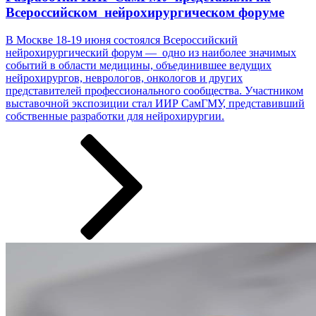
Всероссийском нейрохирургическом форуме
В Москве 18-19 июня состоялся Всероссийский
нейрохирургический форум — одно из наиболее значимых
событий в области медицины, объединившее ведущих
нейрохирургов, неврологов, онкологов и других
представителей профессионального сообщества. Участником
выставочной экспозиции стал ИИР СамГМУ, представивший
собственные разработки ­­­для нейрохирургии.