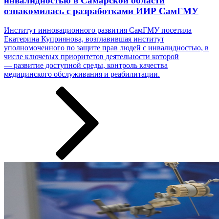
инвалидностью в Самарской области
ознакомилась с разработками ИИР СамГМУ
Институт инновационного развития СамГМУ посетила
Екатерина Куприянова, возглавившая институт
уполномоченного по защите прав людей с инвалидностью, в
числе ключевых приоритетов деятельности которой
— развитие доступной среды, контроль качества
медицинского обслуживания и реабилитации.