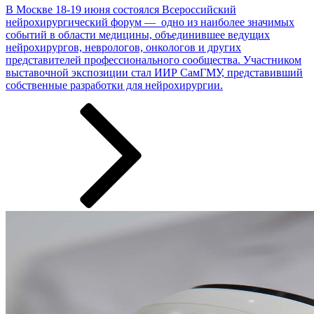
В Москве 18-19 июня состоялся Всероссийский
нейрохирургический форум — одно из наиболее значимых
событий в области медицины, объединившее ведущих
нейрохирургов, неврологов, онкологов и других
представителей профессионального сообщества. Участником
выставочной экспозиции стал ИИР СамГМУ, представивший
собственные разработки ­­­для нейрохирургии.