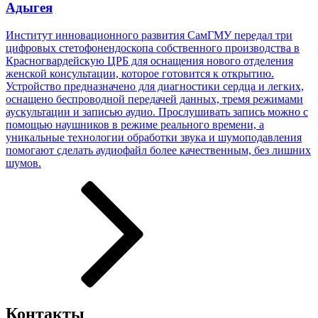
Адыгея
Институт инновационного развития СамГМУ передал три
цифровых стетофонендоскопа собственного производства в
Красногвардейскую ЦРБ для оснащения нового отделения
женской консультации, которое готовится к открытию.
Устройство предназначено для диагностики сердца и легких,
оснащено беспроводной передачей данных, тремя режимами
аускультации и записью аудио. Прослушивать запись можно с
помощью наушников в режиме реального времени, а
уникальные технологии обработки звука и шумоподавления
помогают сделать аудиофайл более качественным, без лишних
шумов.
Контакты