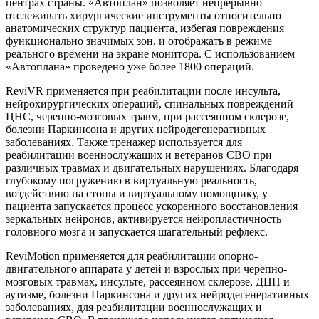
центрах страны. «Автоплан» позволяет непрерывно
отслеживать хирургические инструменты относительно
анатомических структур пациента, избегая повреждения
функционально значимых зон, и отображать в режиме
реального времени на экране монитора. С использованием
«Автоплана» проведено уже более 1800 операций.
ReviVR применяется при реабилитации после инсульта,
нейрохирургических операций, спинальных повреждений
ЦНС, черепно-мозговых травм, при рассеянном склерозе,
болезни Паркинсона и других нейродегенеративных
заболеваниях. Также тренажер используется для
реабилитации военнослужащих и ветеранов СВО при
различных травмах и двигательных нарушениях. Благодаря
глубокому погружению в виртуальную реальность,
воздействию на стопы и виртуальному помощнику, у
пациента запускается процесс ускоренного восстановления
зеркальных нейронов, активируется нейропластичность
головного мозга и запускается шагательный рефлекс.
ReviMotion применяется для реабилитации опорно-
двигательного аппарата у детей и взрослых при черепно-
мозговых травмах, инсульте, рассеянном склерозе, ДЦП и
аутизме, болезни Паркинсона и других нейродегенеративных
заболеваниях, для реабилитации военнослужащих и