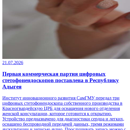
21.07.2026
Первая коммерческая партия цифровых
стетофонендоскопов поставлена в Республику
Адыгея
Институт инновационного развития СамГМУ передал три
цифровых стетофонендоскопа собственного производства в
Красногвардейскую ЦРБ для оснащения нового отделения
женской консультации, которое готовится к открытию.
Устройство предназначено для диагностики сердца и легких,
оснащено беспроводной передачей данных, тремя режимами
аускультации и записью аудио. Прослушивать запись можно с