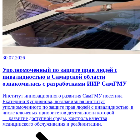
30.07.2026
Уполномоченный по защите прав людей с
инвалидностью в Самарской области
ознакомилась с разработками ИИР СамГМУ
Институт инновационного развития СамГМУ посетила
Екатерина Куприянова, возглавившая институт
уполномоченного по защите прав людей с инвалидностью, в
числе ключевых приоритетов деятельности которой
— развитие доступной среды, контроль качества
медицинского обслуживания и реабилитации.