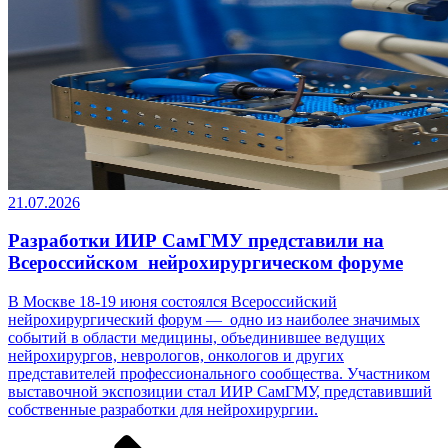
21.07.2026
Разработки ИИР СамГМУ представили на
Всероссийском нейрохирургическом форуме
В Москве 18-19 июня состоялся Всероссийский
нейрохирургический форум — одно из наиболее значимых
событий в области медицины, объединившее ведущих
нейрохирургов, неврологов, онкологов и других
представителей профессионального сообщества. Участником
выставочной экспозиции стал ИИР СамГМУ, представивший
собственные разработки ­­­для нейрохирургии.