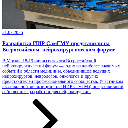
21.07.2026
Разработки ИИР СамГМУ представили на
Всероссийском нейрохирургическом форуме
В Москве 18-19 июня состоялся Всероссийский
нейрохирургический форум — одно из наиболее значимых
событий в области медицины, объединившее ведущих
нейрохирургов, неврологов, онкологов и других
представителей профессионального сообщества. Участником
выставочной экспозиции стал ИИР СамГМУ, представивший
собственные разработки ­­­для нейрохирургии.