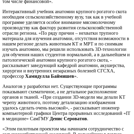
том числе финансовой».
Интерактивный учебник анатомии крупного рогатого скота
необходим сельскохозяйственному вузу, так как в учебной
программе уделяется особое внимание мясомолочному
производству как фактору развития сельскохозяйственной
отрасли региона. «По ряду причин – нехватки трупного
материала для изучения анатомии, отсутствия возможности в
нашем регионе делать животным КТ и МРТ и по снимкам
изучать анатомию, мы решили использовать 3D-технологии
для обучения наших студентов нормальной, а в дальнейшем и
патологической анатомии крупного рогатого скота, -
рассказывает заведующий кафедрой анатомии, акушерства,
хирургии и внутренних незаразных болезней СГСХА,
профессор
Хамидулла Баймишев
».
Аналогов у разработки нет. Существующие программы
показывают схематичное, а не детальное расположение
органов и тканей. «При создании 3D-модели мы делали КТ
черепу животного, поэтому детализацию изображения
удалось сделать очень высокой», - рассказывает инженер
компьютерной графики Центра прорывных исследований «IT
в медицине» СамГМУ
Денис Сероватов
.
«Этим пилотным проектом мы начинаем сотрудничество с