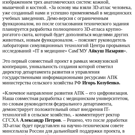
изображением трех анатомических систем: кожной,
мышечной и костной. «За основу мы взяли 3D-атлас человека,
уже созданный нами и успешно применяемый в медицинских
учебных заведениях. Демо-версия с ограниченным
функционалом, но после согласования технического задания
планируется разработка полноценного 3D-атласа крупно-
рогатого скота, который будет дополняться моделями других
животных, новым функционалом. – поясняет руководитель
лаборатории симуляционных технологий Центра прорывных
исследований «IT в медицине» СамГМУ
Айкуш Назарян
».
Это первый совместный проект в рамках межвузовской
кооперации, уникальность создания которой отметил
директор департамента развития и управления
государственными информационными ресурсами АПК
министерства сельского хозяйства РФ
Игорь Козубенко.
«Ключевое направление развития АПК – его цифровизация.
Наша совместная разработка с медицинским университетом,
по словам руководителя федерального департамента,
демонстрирует положительный опыт внедрения IT-
технологий в сельское хозяйство, - комментирует ректор
СГСХА
Александр Петров
. – Решено, что после доработки
3D-атлас будет представлен на научно-техническом совете
минсельхоза России для дальнейшей поддержки проекта, в