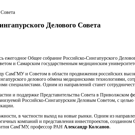
 Совета
ингапурского Делового Совета
сь ежегодное Общее собрание Российско-Сингапурского Деловог
ветом и Самарским государственным медицинским университет
ду СамГМУ и Советом в области продвижения российских высо
нгапурского делового обмена медицинскими технологиями, сотр
ими специалистами. Одним из направлений станет сотрудничест
стии и поддержке Представительства Совета в Приволжском фе
ганизуемой Российско-Сингапурским Деловым Советом, с целью
кации.
ожности, в частности выход на новые рынки. Одним из направл
гичных компаний и представления инвестпроектов, созданном 
вития СамГМУ, профессор РАН
Александр Колсанов
.