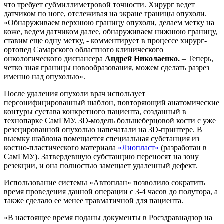
что требует субмиллиметровой точности. Хирург ведет
датчиком по ноге, отслеживая на экране границы опухоли.
«Обнаруживаем верхнюю границу опухоли, делаем метку на
коже, ведем датчиком далее, обнаруживаем нижнюю границу,
ставим еще одну метку, - комментирует в процессе хирург-
ортопед Самарского областного клинического
онкологического диспансера
Андрей Николаенко.
– Теперь,
четко зная границы новообразования, можем сделать разрез
именно над опухолью».
После удаления опухоли врач использует
персонифицированный шаблон, повторяющий анатомические
контуры сустава конкретного пациента, созданный в
технопарке СамГМУ. 3D-модель большеберцовой кости с уже
резецированной опухолью напечатали на 3D-принтере. В
выемку шаблона помещается специальная субстанция из
костно-пластического материала
«Лиопласт»
(разработан в
СамГМУ). Затвердевшую субстанцию переносят на зону
резекции, и она полностью замещает удаленный дефект.
Использование системы «Автоплан» позволило сократить
время проведения данной операции с 3-4 часов до полутора, а
также сделало ее менее травматичной для пациента.
«В настоящее время поданы документы в Росздравнадзор на