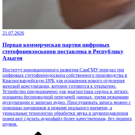
21.07.2026
Первая коммерческая партия цифровых
стетофонендоскопов поставлена в Республику
Адыгея
Институт инновационного развития СамГМУ передал три
цифровых стетофонендоскопа собственного производства в
Красногвардейскую ЦРБ для оснащения нового отделения
женской консультации, которое готовится к открытию.
Устройство предназначено для диагностики сердца и легких,
оснащено беспроводной передачей данных, тремя режимами
аускультации и записью аудио. Прослушивать запись можно с
помощью наушников в режиме реального времени, а
уникальные технологии обработки звука и шумоподавления
помогают сделать аудиофайл более качественным, без лишних
шумов.