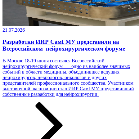
21.07.2026
Разработки ИИР СамГМУ представили на
Всероссийском нейрохирургическом форуме
В Москве 18-19 июня состоялся Всероссийский
нейрохирургический форум — одно из наиболее значимых
событий в области медицины, объединившее ведущих
нейрохирургов, неврологов, онкологов и других
представителей профессионального сообщества. Участником
выставочной экспозиции стал ИИР СамГМУ, представивший
собственные разработки ­­­для нейрохирургии.