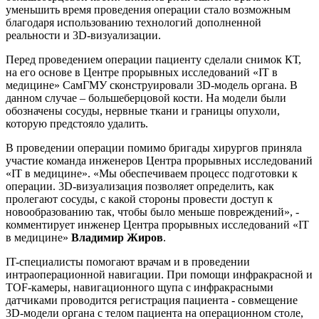
уменьшить время проведения операции стало возможным
благодаря использованию технологий дополненной
реальности и 3D-визуализации.
Перед проведением операции пациенту сделали снимок КТ,
на его основе в Центре прорывных исследований «IT в
медицине» СамГМУ сконструировали 3D-модель органа. В
данном случае – большеберцовой кости. На модели были
обозначены сосуды, нервные ткани и границы опухоли,
которую предстояло удалить.
В проведении операции помимо бригады хирургов приняла
участие команда инженеров Центра прорывных исследований
«IT в медицине». «Мы обеспечиваем процесс подготовки к
операции. 3D-визуализация позволяет определить, как
пролегают сосуды, с какой стороны провести доступ к
новообразованию так, чтобы было меньше повреждений», -
комментирует инженер Центра прорывных исследований «IT
в медицине»
Владимир Жиров
.
IT-специалисты помогают врачам и в проведении
интраоперационной навигации. При помощи инфракрасной и
TOF-камеры, навигационного щупа с инфракрасными
датчиками проводится регистрация пациента - совмещение
3D-модели органа с телом пациента на операционном столе,