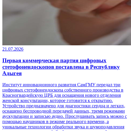
21.07.2026
Первая коммерческая партия цифровых
стетофонендоскопов поставлена в Республику
Адыгея
Институт инновационного развития СамГМУ передал три
цифровых стетофонендоскопа собственного производства в
Красногвардейскую ЦРБ для оснащения нового отделения
женской консультации, которое готовится к открытию.
Устройство предназначено для диагностики сердца и легких,
оснащено беспроводной передачей данных, тремя режимами
аускультации и записью аудио. Прослушивать запись можно с
помощью наушников в режиме реального времени, а
уникальные технологии обработки звука и шумоподавления