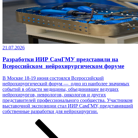
21.07.2026
Разработки ИИР СамГМУ представили на
Всероссийском нейрохирургическом форуме
В Москве 18-19 июня состоялся Всероссийский
нейрохирургический форум — одно из наиболее значимых
событий в области медицины, объединившее ведущих
нейрохирургов, неврологов, онкологов и других
представителей профессионального сообщества. Участником
выставочной экспозиции стал ИИР СамГМУ, представивший
собственные разработки ­­­для нейрохирургии.