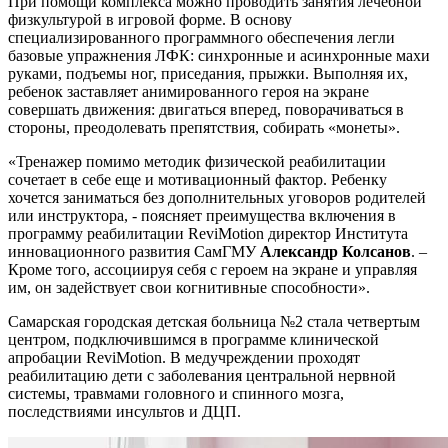
При помощи комплекса можно проводить занятия лечебной
физкультурой в игровой форме. В основу
специализированного программного обеспечения легли
базовые упражнения ЛФК: синхронные и асинхронные махи
руками, подъемы ног, приседания, прыжки. Выполняя их,
ребенок заставляет анимированного героя на экране
совершать движения: двигаться вперед, поворачиваться в
стороны, преодолевать препятствия, собирать «монеты».
«Тренажер помимо методик физической реабилитации
сочетает в себе еще и мотивационный фактор. Ребенку
хочется заниматься без дополнительных уговоров родителей
или инструктора, - поясняет преимущества включения в
программу реабилитации ReviMotion директор Института
инновационного развития СамГМУ
Александр Колсанов
. –
Кроме того, ассоциируя себя с героем на экране и управляя
им, он задействует свои когнитивные способности».
Самарская городская детская больница №2 стала четвертым
центром, подключившимся в программе клинической
апробации ReviMotion. В медучреждении проходят
реабилитацию дети с заболевания центральной нервной
системы, травмами головного и спинного мозга,
последствиями инсультов и ДЦП.