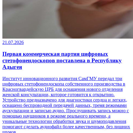
21.07.2026
Первая коммерческая партия цифровых
стетофонендоскопов поставлена в Республику
Адыгея
Институт инновационного развития СамГМУ передал три
цифровых стетофонендоскопа собственного производства в
Красногвардейскую ЦРБ для оснащения нового отделения
женской консультации, которое готовится к открытию.
Устройство предназначено для диагностики сердца и легких,
оснащено беспроводной передачей данных, тремя режимами
аускультации и записью аудио. Прослушивать запись можно с
помощью наушников в режиме реального времени, а
уникальные технологии обработки звука и шумоподавления
помогают сделать аудиофайл более качественным, без лишних
шумов.