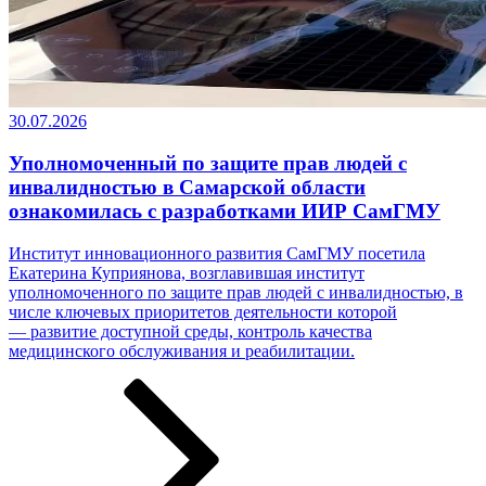
30.07.2026
Уполномоченный по защите прав людей с
инвалидностью в Самарской области
ознакомилась с разработками ИИР СамГМУ
Институт инновационного развития СамГМУ посетила
Екатерина Куприянова, возглавившая институт
уполномоченного по защите прав людей с инвалидностью, в
числе ключевых приоритетов деятельности которой
— развитие доступной среды, контроль качества
медицинского обслуживания и реабилитации.