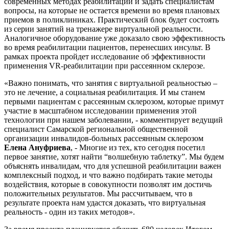
современных методах реабилитации и задать специалистам
вопросы, на которые не остается времени во время плановых
приемов в поликлиниках. Практический блок будет состоять
из серии занятий на тренажере виртуальной реальности.
Аналогичное оборудование уже доказало свою эффективность
во время реабилитации пациентов, перенесших инсульт. В
рамках проекта пройдет исследование об эффективности
применения VR-реабилитации при рассеянном склерозе.
«Важно понимать, что занятия с виртуальной реальностью –
это не лечение, а социальная реабилитация. И мы станем
первыми пациентам с рассеянным склерозом, которые примут
участие в масштабном исследовании применения этой
технологии при нашем заболевании, - комментирует ведущий
специалист Самарской региональной общественной
организации инвалидов-больных рассеянным склерозом
Елена Ануфриева
, - Многие из тех, кто сегодня посетил
первое занятие, хотят найти “волшебную таблетку”. Мы будем
объяснять инвалидам, что для успешной реабилитации важен
комплексный подход, и что важно подбирать такие методы
воздействия, которые в совокупности позволят им достичь
положительных результатов. Мы рассчитываем, что в
результате проекта нам удастся доказать, что виртуальная
реальность - один из таких методов».