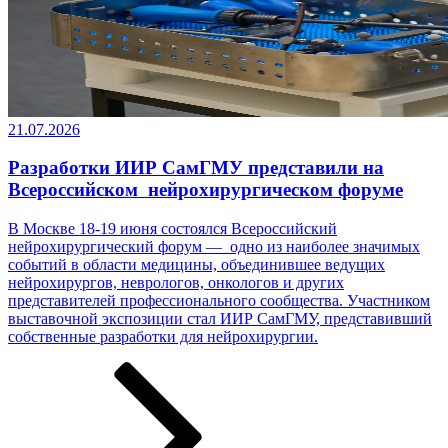
21.07.2026
Разработки ИИР СамГМУ представили на
Всероссийском нейрохирургическом форуме
В Москве 18-19 июня состоялся Всероссийский
нейрохирургический форум — одно из наиболее значимых
событий в области медицины, объединившее ведущих
нейрохирургов, неврологов, онкологов и других
представителей профессионального сообщества. Участником
выставочной экспозиции стал ИИР СамГМУ, представивший
собственные разработки ­­­для нейрохирургии.