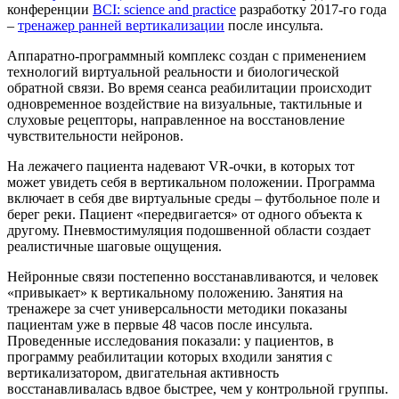
конференции
BCI: science and practice
разработку 2017-го года
–
тренажер ранней вертикализации
после инсульта.
Аппаратно-программный комплекс создан с применением
технологий виртуальной реальности и биологической
обратной связи. Во время сеанса реабилитации происходит
одновременное воздействие на визуальные, тактильные и
слуховые рецепторы, направленное на восстановление
чувствительности нейронов.
На лежачего пациента надевают VR-очки, в которых тот
может увидеть себя в вертикальном положении. Программа
включает в себя две виртуальные среды – футбольное поле и
берег реки. Пациент «передвигается» от одного объекта к
другому. Пневмостимуляция подошвенной области создает
реалистичные шаговые ощущения.
Нейронные связи постепенно восстанавливаются, и человек
«привыкает» к вертикальному положению. Занятия на
тренажере за счет универсальности методики показаны
пациентам уже в первые 48 часов после инсульта.
Проведенные исследования показали: у пациентов, в
программу реабилитации которых входили занятия с
вертикализатором, двигательная активность
восстанавливалась вдвое быстрее, чем у контрольной группы.