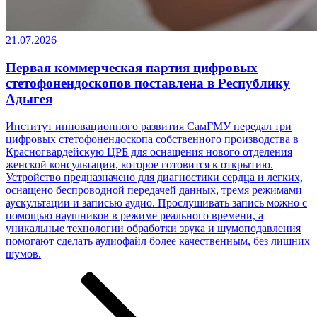
21.07.2026
Первая коммерческая партия цифровых
стетофонендоскопов поставлена в Республику
Адыгея
Институт инновационного развития СамГМУ передал три
цифровых стетофонендоскопа собственного производства в
Красногвардейскую ЦРБ для оснащения нового отделения
женской консультации, которое готовится к открытию.
Устройство предназначено для диагностики сердца и легких,
оснащено беспроводной передачей данных, тремя режимами
аускультации и записью аудио. Прослушивать запись можно с
помощью наушников в режиме реального времени, а
уникальные технологии обработки звука и шумоподавления
помогают сделать аудиофайл более качественным, без лишних
шумов.