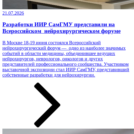
21.07.2026
Разработки ИИР СамГМУ представили на
Всероссийском нейрохирургическом форуме
В Москве 18-19 июня состоялся Всероссийский
нейрохирургический форум — одно из наиболее значимых
событий в области медицины, объединившее ведущих
нейрохирургов, неврологов, онкологов и других
представителей профессионального сообщества. Участником
выставочной экспозиции стал ИИР СамГМУ, представивший
собственные разработки ­­­для нейрохирургии.