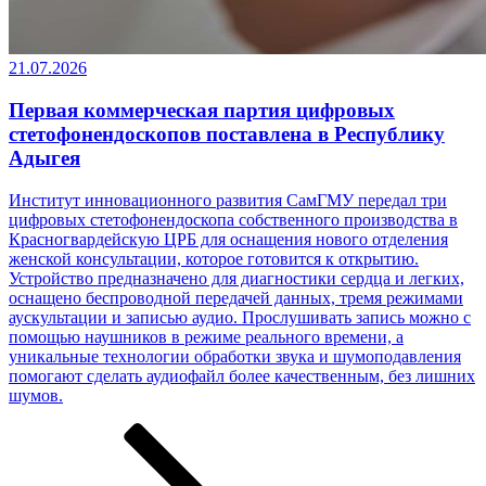
21.07.2026
Первая коммерческая партия цифровых
стетофонендоскопов поставлена в Республику
Адыгея
Институт инновационного развития СамГМУ передал три
цифровых стетофонендоскопа собственного производства в
Красногвардейскую ЦРБ для оснащения нового отделения
женской консультации, которое готовится к открытию.
Устройство предназначено для диагностики сердца и легких,
оснащено беспроводной передачей данных, тремя режимами
аускультации и записью аудио. Прослушивать запись можно с
помощью наушников в режиме реального времени, а
уникальные технологии обработки звука и шумоподавления
помогают сделать аудиофайл более качественным, без лишних
шумов.