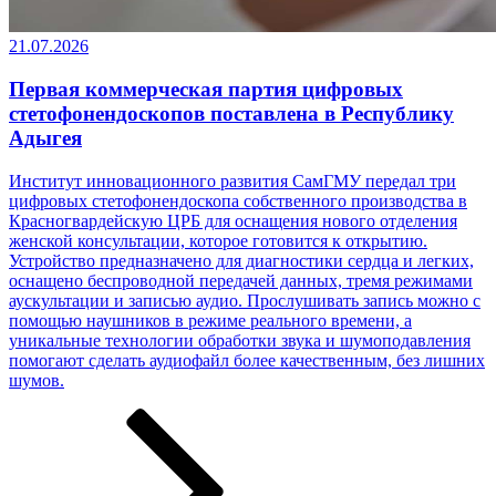
21.07.2026
Первая коммерческая партия цифровых
стетофонендоскопов поставлена в Республику
Адыгея
Институт инновационного развития СамГМУ передал три
цифровых стетофонендоскопа собственного производства в
Красногвардейскую ЦРБ для оснащения нового отделения
женской консультации, которое готовится к открытию.
Устройство предназначено для диагностики сердца и легких,
оснащено беспроводной передачей данных, тремя режимами
аускультации и записью аудио. Прослушивать запись можно с
помощью наушников в режиме реального времени, а
уникальные технологии обработки звука и шумоподавления
помогают сделать аудиофайл более качественным, без лишних
шумов.