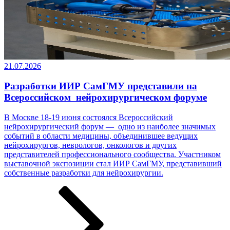
21.07.2026
Разработки ИИР СамГМУ представили на
Всероссийском нейрохирургическом форуме
В Москве 18-19 июня состоялся Всероссийский
нейрохирургический форум — одно из наиболее значимых
событий в области медицины, объединившее ведущих
нейрохирургов, неврологов, онкологов и других
представителей профессионального сообщества. Участником
выставочной экспозиции стал ИИР СамГМУ, представивший
собственные разработки ­­­для нейрохирургии.