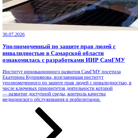
30.07.2026
Уполномоченный по защите прав людей с
инвалидностью в Самарской области
ознакомилась с разработками ИИР СамГМУ
Институт инновационного развития СамГМУ посетила
Екатерина Куприянова, возглавившая институт
уполномоченного по защите прав людей с инвалидностью, в
числе ключевых приоритетов деятельности которой
— развитие доступной среды, контроль качества
медицинского обслуживания и реабилитации.