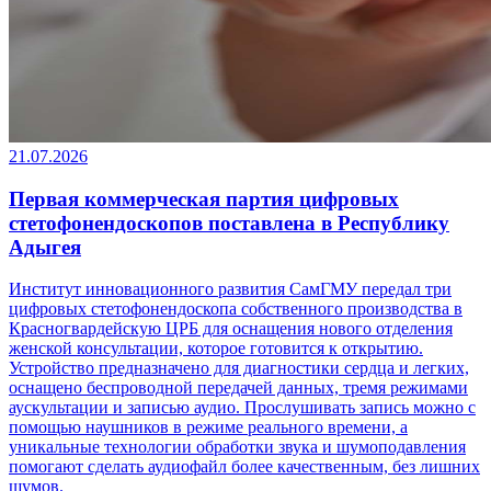
21.07.2026
Первая коммерческая партия цифровых
стетофонендоскопов поставлена в Республику
Адыгея
Институт инновационного развития СамГМУ передал три
цифровых стетофонендоскопа собственного производства в
Красногвардейскую ЦРБ для оснащения нового отделения
женской консультации, которое готовится к открытию.
Устройство предназначено для диагностики сердца и легких,
оснащено беспроводной передачей данных, тремя режимами
аускультации и записью аудио. Прослушивать запись можно с
помощью наушников в режиме реального времени, а
уникальные технологии обработки звука и шумоподавления
помогают сделать аудиофайл более качественным, без лишних
шумов.