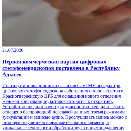
21.07.2026
Первая коммерческая партия цифровых
стетофонендоскопов поставлена в Республику
Адыгея
Институт инновационного развития СамГМУ передал три
цифровых стетофонендоскопа собственного производства в
Красногвардейскую ЦРБ для оснащения нового отделения
женской консультации, которое готовится к открытию.
Устройство предназначено для диагностики сердца и легких,
оснащено беспроводной передачей данных, тремя режимами
аускультации и записью аудио. Прослушивать запись можно с
помощью наушников в режиме реального времени, а
уникальные технологии обработки звука и шумоподавления