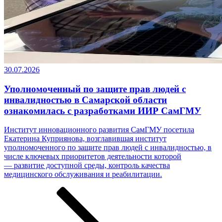
30.07.2026
Уполномоченный по защите прав людей с
инвалидностью в Самарской области
ознакомилась с разработками ИИР СамГМУ
Институт инновационного развития СамГМУ посетила
Екатерина Куприянова, возглавившая институт
уполномоченного по защите прав людей с инвалидностью, в
числе ключевых приоритетов деятельности которой
— развитие доступной среды, контроль качества
медицинского обслуживания и реабилитации.