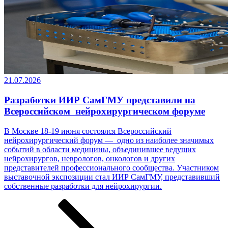
21.07.2026
Разработки ИИР СамГМУ представили на
Всероссийском нейрохирургическом форуме
В Москве 18-19 июня состоялся Всероссийский
нейрохирургический форум — одно из наиболее значимых
событий в области медицины, объединившее ведущих
нейрохирургов, неврологов, онкологов и других
представителей профессионального сообщества. Участником
выставочной экспозиции стал ИИР СамГМУ, представивший
собственные разработки ­­­для нейрохирургии.