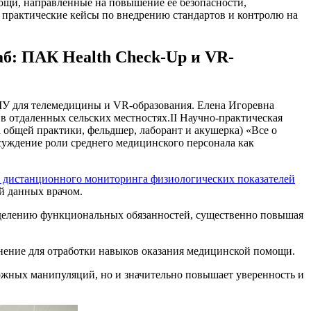
мощи, направленные на повышение ее безопасности,
 практические кейсы по внедрению стандартов и контролю на
б: ПАК Health Check-Up и VR-
ГМУ для телемедицины и VR-образования. Елена Игоревна
 отдаленных сельских местностях.II Научно-практическая
общей практики, фельдшер, лаборант и акушерка) «Все о
бсуждение роли среднего медицинского персонала как
 дистанционного мониторинга физиологических показателей
й данных врачом.
ределению функциональных обязанностей, существенно повышая
нение для отработки навыков оказания медицинской помощи.
ложных манипуляций, но и значительно повышает уверенность и