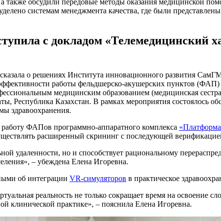
, а также обсудили передовые методы оказания медицинской по
делено системам менеджмента качества, где были представлены
тупила с докладом «Телемедицинский ха
рассказала о решениях Института инновационного развития Сам
ффективности работы фельдшерско-акушерских пунктов (ФАП) в
фессиональным медицинским образованием (медицинская сестра 
аты, Республика Казахстан. В рамках мероприятия состоялось о
мы здравоохранения.
в работу ФАПов программно-аппаратного комплекса
«Платформа
существлять расширенный скрининг с последующей верификацие
ьной удаленности, но и способствует рациональному перерасп
еления», – убеждена Елена Игоревна.
ными об интеграции
VR-симуляторов
в практическое здравоохра
ртуальная реальность не только сокращает время на освоение с
ной клинической практике», – пояснила Елена Игоревна.