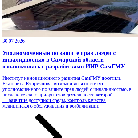
30.07.2026
Уполномоченный по защите прав людей с
инвалидностью в Самарской области
ознакомилась с разработками ИИР СамГМУ
Институт инновационного развития СамГМУ посетила
Екатерина Куприянова, возглавившая институт
уполномоченного по защите прав людей с инвалидностью, в
числе ключевых приоритетов деятельности которой
— развитие доступной среды, контроль качества
медицинского обслуживания и реабилитации.