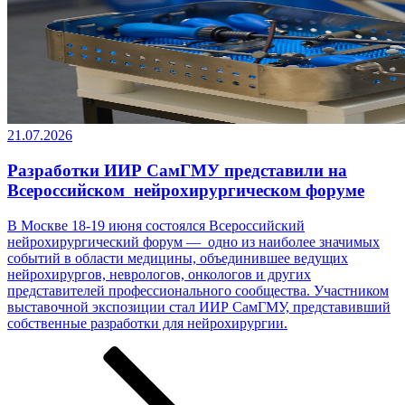
21.07.2026
Разработки ИИР СамГМУ представили на
Всероссийском нейрохирургическом форуме
В Москве 18-19 июня состоялся Всероссийский
нейрохирургический форум — одно из наиболее значимых
событий в области медицины, объединившее ведущих
нейрохирургов, неврологов, онкологов и других
представителей профессионального сообщества. Участником
выставочной экспозиции стал ИИР СамГМУ, представивший
собственные разработки ­­­для нейрохирургии.