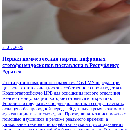
21.07.2026
Первая коммерческая партия цифровых
стетофонендоскопов поставлена в Республику
Адыгея
Институт инновационного развития СамГМУ передал три
цифровых стетофонендоскопа собственного производства в
Красногвардейскую ЦРБ для оснащения нового отделения
женской консультации, которое готовится к открытию.
Устройство предназначено для диагностики сердца и легких,
оснащено беспроводной передачей данных, тремя режимами
аускультации и записью аудио. Прослушивать запись можно с
помощью наушников в режиме реального времени, а
уникальные технологии обработки звука и шумоподавления
помогают сделать аудиофайл более качественным, без лишних