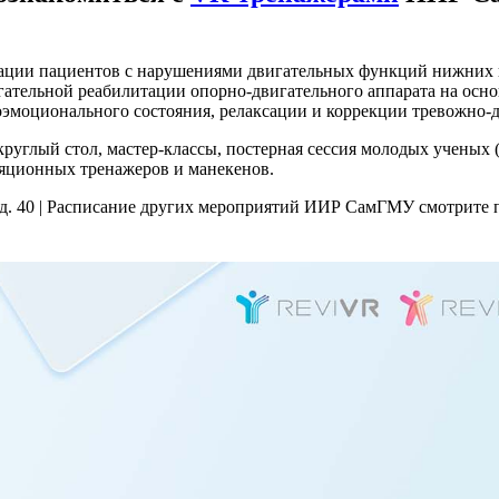
тации пациентов с нарушениями двигательных функций нижних 
гательной реабилитации опорно-двигательного аппарата на осн
оэмоционального состояния, релаксации и коррекции тревожно-
углый стол, мастер-классы, постерная сессия молодых ученых (ре
ляционных тренажеров и манекенов.
ля, д. 40 | Расписание других мероприятий ИИР СамГМУ смотрите