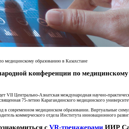
о медицинскому образованию в Казахстане
родной конференции по медицинскому 
ройдет VII Центрально-Азиатская международная научно-практи
освященная 75-летию Карагандинского медицинского университе
д в современном медицинском образовании. Виртуальные симул
водитель коммерческого отдела Института инновационного раз
ознакомиться с
VR-тренажерами
ИИР Са