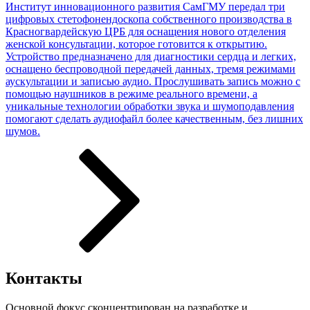
Институт инновационного развития СамГМУ передал три
цифровых стетофонендоскопа собственного производства в
Красногвардейскую ЦРБ для оснащения нового отделения
женской консультации, которое готовится к открытию.
Устройство предназначено для диагностики сердца и легких,
оснащено беспроводной передачей данных, тремя режимами
аускультации и записью аудио. Прослушивать запись можно с
помощью наушников в режиме реального времени, а
уникальные технологии обработки звука и шумоподавления
помогают сделать аудиофайл более качественным, без лишних
шумов.
Контакты
Основной фокус сконцентрирован на разработке и