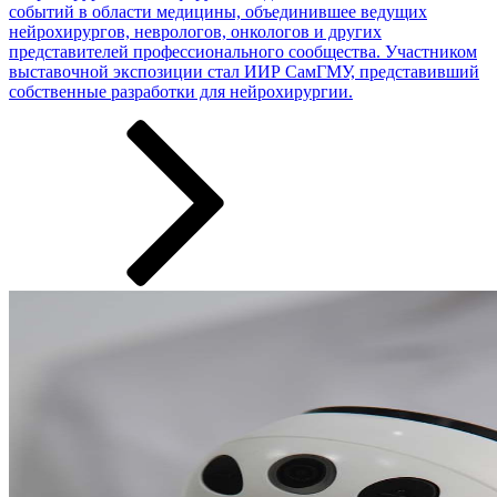
событий в области медицины, объединившее ведущих
нейрохирургов, неврологов, онкологов и других
представителей профессионального сообщества. Участником
выставочной экспозиции стал ИИР СамГМУ, представивший
собственные разработки ­­­для нейрохирургии.