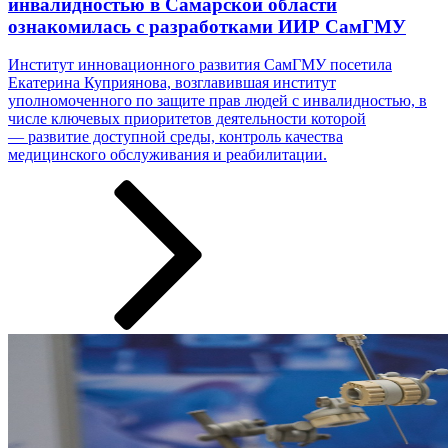
инвалидностью в Самарской области
ознакомилась с разработками ИИР СамГМУ
Институт инновационного развития СамГМУ посетила
Екатерина Куприянова, возглавившая институт
уполномоченного по защите прав людей с инвалидностью, в
числе ключевых приоритетов деятельности которой
— развитие доступной среды, контроль качества
медицинского обслуживания и реабилитации.