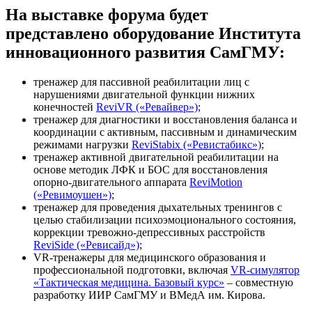
На выставке форума будет
представлено оборудование Института
инновационного развития СамГМУ:
тренажер для пассивной реабилитации лиц с
нарушениями двигательной функции нижних
конечностей
ReviVR («Ревайвер»)
;
тренажер для диагностики и восстановления баланса и
координации с активным, пассивным и динамическим
режимами нагрузки
ReviStabix («Ревистабикс»)
;
тренажер активной двигательной реабилитации на
основе методик ЛФК и БОС для восстановления
опорно-двигательного аппарата
ReviMotion
(«Ревимоушен»)
;
тренажер для проведения дыхательных тренингов с
целью стабилизации психоэмоционального состояния,
коррекции тревожно-депрессивных расстройств
ReviSide («Ревисайд»)
;
VR-тренажеры для медицинского образования и
профессиональной подготовки, включая
VR-симулятор
«Тактическая медицина. Базовый курс»
– совместную
разработку ИИР СамГМУ и ВМедА им. Кирова.