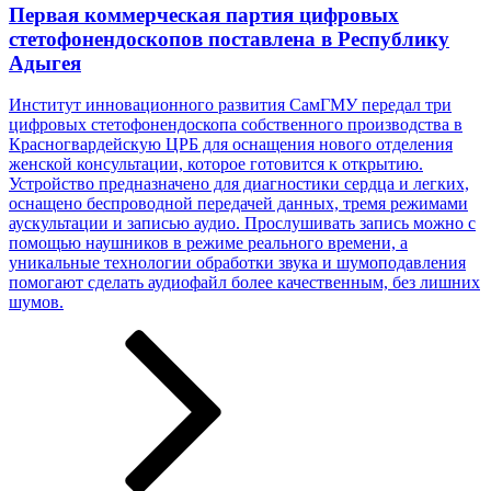
Первая коммерческая партия цифровых
стетофонендоскопов поставлена в Республику
Адыгея
Институт инновационного развития СамГМУ передал три
цифровых стетофонендоскопа собственного производства в
Красногвардейскую ЦРБ для оснащения нового отделения
женской консультации, которое готовится к открытию.
Устройство предназначено для диагностики сердца и легких,
оснащено беспроводной передачей данных, тремя режимами
аускультации и записью аудио. Прослушивать запись можно с
помощью наушников в режиме реального времени, а
уникальные технологии обработки звука и шумоподавления
помогают сделать аудиофайл более качественным, без лишних
шумов.