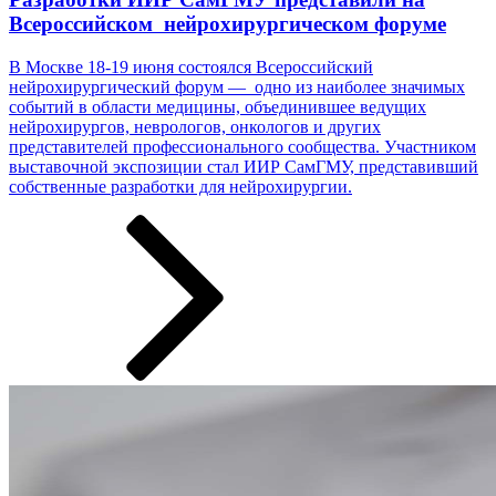
Всероссийском нейрохирургическом форуме
В Москве 18-19 июня состоялся Всероссийский
нейрохирургический форум — одно из наиболее значимых
событий в области медицины, объединившее ведущих
нейрохирургов, неврологов, онкологов и других
представителей профессионального сообщества. Участником
выставочной экспозиции стал ИИР СамГМУ, представивший
собственные разработки ­­­для нейрохирургии.