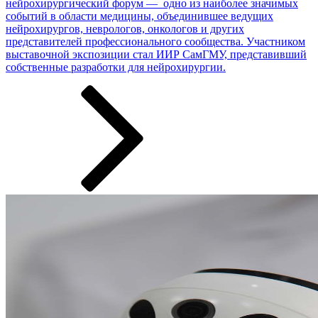
нейрохирургический форум — одно из наиболее значимых
событий в области медицины, объединившее ведущих
нейрохирургов, неврологов, онкологов и других
представителей профессионального сообщества. Участником
выставочной экспозиции стал ИИР СамГМУ, представивший
собственные разработки ­­­для нейрохирургии.