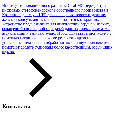
Институт инновационного развития СамГМУ передал три
цифровых стетофонендоскопа собственного производства в
Красногвардейскую ЦРБ для оснащения нового отделения
женской консультации, которое готовится к открытию.
Устройство предназначено для диагностики сердца и легких,
оснащено беспроводной передачей данных, тремя режимами
аускультации и записью аудио. Прослушивать запись можно с
помощью наушников в режиме реального времени, а
уникальные технологии обработки звука и шумоподавления
помогают сделать аудиофайл более качественным, без лишних
шумов.
Контакты