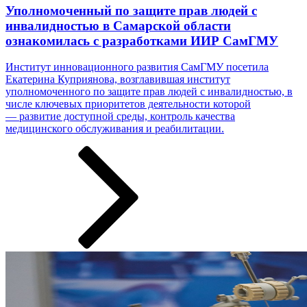
Уполномоченный по защите прав людей с
инвалидностью в Самарской области
ознакомилась с разработками ИИР СамГМУ
Институт инновационного развития СамГМУ посетила
Екатерина Куприянова, возглавившая институт
уполномоченного по защите прав людей с инвалидностью, в
числе ключевых приоритетов деятельности которой
— развитие доступной среды, контроль качества
медицинского обслуживания и реабилитации.