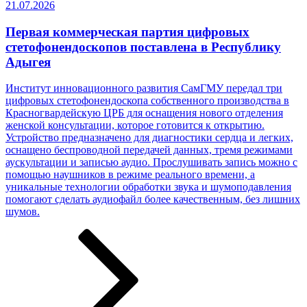
21.07.2026
Первая коммерческая партия цифровых
стетофонендоскопов поставлена в Республику
Адыгея
Институт инновационного развития СамГМУ передал три
цифровых стетофонендоскопа собственного производства в
Красногвардейскую ЦРБ для оснащения нового отделения
женской консультации, которое готовится к открытию.
Устройство предназначено для диагностики сердца и легких,
оснащено беспроводной передачей данных, тремя режимами
аускультации и записью аудио. Прослушивать запись можно с
помощью наушников в режиме реального времени, а
уникальные технологии обработки звука и шумоподавления
помогают сделать аудиофайл более качественным, без лишних
шумов.