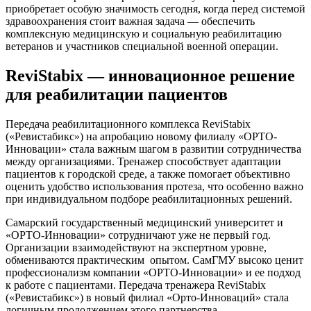
приобретает особую значимость сегодня, когда перед системой
здравоохранения стоит важная задача — обеспечить
комплексную медицинскую и социальную реабилитацию
ветеранов и участников специальной военной операции.
ReviStabix — инновационное решение
для реабилитации пациентов
Передача реабилитационного комплекса ReviStabix
(«Ревистабикс») на апробацию новому филиалу «ОРТО-
Инновации» стала важным шагом в развитии сотрудничества
между организациями. Тренажер способствует адаптации
пациентов к городской среде, а также помогает объективно
оценить удобство использования протеза, что особенно важно
при индивидуальном подборе реабилитационных решений.
Самарский государственный медицинский университет и
«ОРТО-Инновации» сотрудничают уже не первый год.
Организации взаимодействуют на экспертном уровне,
обмениваются практическим опытом. СамГМУ высоко ценит
профессионализм компании «ОРТО-Инновации» и ее подход
к работе с пациентами. Передача тренажера ReviStabix
(«Ревистабикс») в новый филиал «Орто-Инноваций» стала
логичным продолжением этого партнерства.