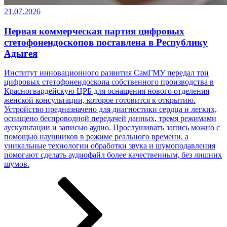
21.07.2026
Первая коммерческая партия цифровых
стетофонендоскопов поставлена в Республику
Адыгея
Институт инновационного развития СамГМУ передал три
цифровых стетофонендоскопа собственного производства в
Красногвардейскую ЦРБ для оснащения нового отделения
женской консультации, которое готовится к открытию.
Устройство предназначено для диагностики сердца и легких,
оснащено беспроводной передачей данных, тремя режимами
аускультации и записью аудио. Прослушивать запись можно с
помощью наушников в режиме реального времени, а
уникальные технологии обработки звука и шумоподавления
помогают сделать аудиофайл более качественным, без лишних
шумов.