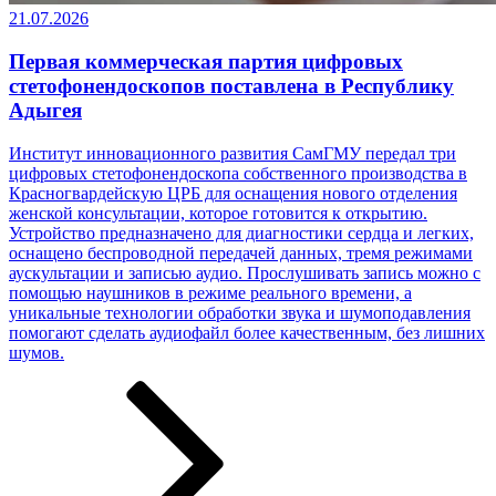
21.07.2026
Первая коммерческая партия цифровых
стетофонендоскопов поставлена в Республику
Адыгея
Институт инновационного развития СамГМУ передал три
цифровых стетофонендоскопа собственного производства в
Красногвардейскую ЦРБ для оснащения нового отделения
женской консультации, которое готовится к открытию.
Устройство предназначено для диагностики сердца и легких,
оснащено беспроводной передачей данных, тремя режимами
аускультации и записью аудио. Прослушивать запись можно с
помощью наушников в режиме реального времени, а
уникальные технологии обработки звука и шумоподавления
помогают сделать аудиофайл более качественным, без лишних
шумов.